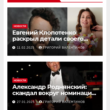
НОВОСТИ
Евгений Клопотенко
раскрыл детали своего
романа с Екатериной
11.02.2025
ГРИГОРИЙ ВАЛЕНТИНОВ
Песковой
НОВОСТИ
Александр Роднянский:
скандал вокруг номинации
российского актера на
27.01.2025
ГРИГОРИЙ ВАЛЕНТИНОВ
Оскар