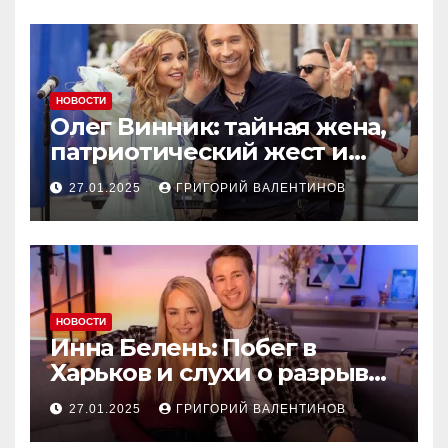
НОВОСТИ
Олег Винник: тайная жена,
патриотический жест и
новый концерт в Чехии
27.01.2025
ГРИГОРИЙ ВАЛЕНТИНОВ
НОВОСТИ
Инна Белень: Побег в
Харьков и слухи о разрыве
с Александром Терёном
27.01.2025
ГРИГОРИЙ ВАЛЕНТИНОВ