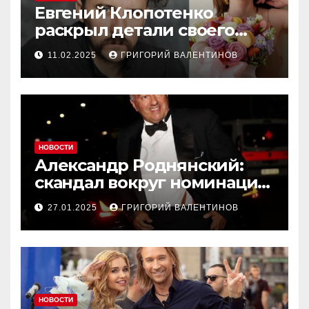
Евгений Клопотенко
раскрыл детали своего
романа с Екатериной
11.02.2025
ГРИГОРИЙ ВАЛЕНТИНОВ
Песковой
НОВОСТИ
Александр Роднянский:
скандал вокруг номинации
российского актера на
27.01.2025
ГРИГОРИЙ ВАЛЕНТИНОВ
Оскар
НОВОСТИ