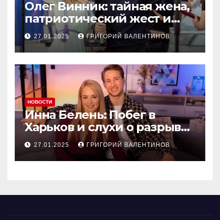
Олег Винник: тайная жена,
патриотический жест и
новый концерт в Чехии
27.01.2025
ГРИГОРИЙ ВАЛЕНТИНОВ
НОВОСТИ
Инна Белень: Побег в
Харьков и слухи о разрыве
с Александром Терёном
27.01.2025
ГРИГОРИЙ ВАЛЕНТИНОВ