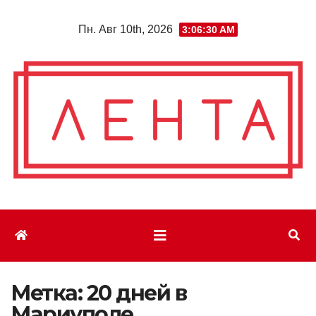
Перейти
Пн. Авг 10th, 2026
3:06:31 AM
к
содержимому
Метка:
20 дней в
Мариуполе