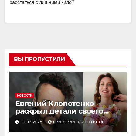
расстаться с лишними кило?
ВЫ ПРОПУСТИЛИ
НОВОСТИ
Евгений Клопотенко
раскрыл детали своего
романа с Екатериной
11.02.2025
ГРИГОРИЙ ВАЛЕНТИНОВ
Песковой