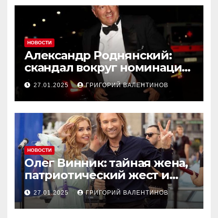
НОВОСТИ
Александр Роднянский:
скандал вокруг номинации
российского актера на
27.01.2025
ГРИГОРИЙ ВАЛЕНТИНОВ
Оскар
НОВОСТИ
Олег Винник: тайная жена,
патриотический жест и
новый концерт в Чехии
27.01.2025
ГРИГОРИЙ ВАЛЕНТИНОВ