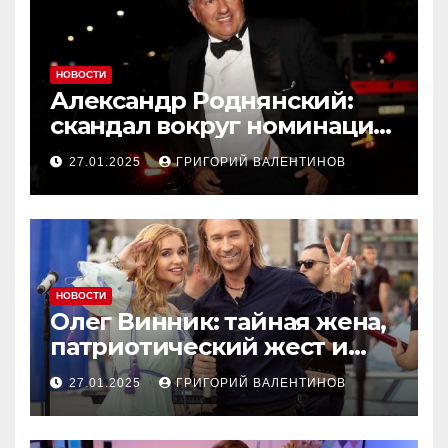
НОВОСТИ
Александр Роднянский:
скандал вокруг номинации
российского актера на
27.01.2025
ГРИГОРИЙ ВАЛЕНТИНОВ
Оскар
НОВОСТИ
Олег Винник: тайная жена,
патриотический жест и
новый концерт в Чехии
27.01.2025
ГРИГОРИЙ ВАЛЕНТИНОВ