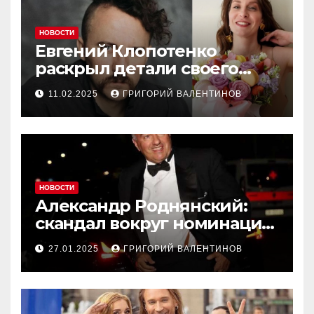
НОВОСТИ
Евгений Клопотенко
раскрыл детали своего
романа с Екатериной
11.02.2025
ГРИГОРИЙ ВАЛЕНТИНОВ
Песковой
НОВОСТИ
Александр Роднянский:
скандал вокруг номинации
российского актера на
27.01.2025
ГРИГОРИЙ ВАЛЕНТИНОВ
Оскар