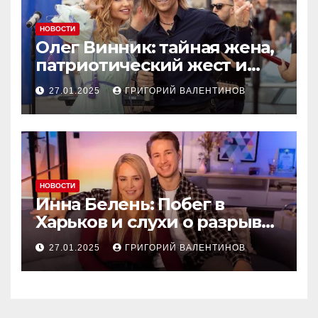
НОВОСТИ
Олег Винник: тайная жена,
патриотический жест и
новый концерт в Чехии
27.01.2025
ГРИГОРИЙ ВАЛЕНТИНОВ
НОВОСТИ
Инна Белень: Побег в
Харьков и слухи о разрыве
с Александром Терёном
27.01.2025
ГРИГОРИЙ ВАЛЕНТИНОВ