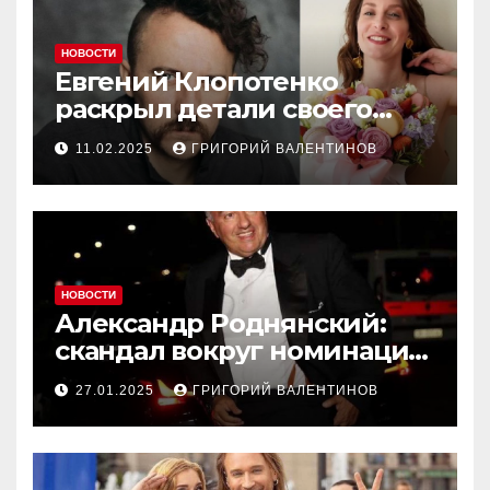
НОВОСТИ
Евгений Клопотенко
раскрыл детали своего
романа с Екатериной
11.02.2025
ГРИГОРИЙ ВАЛЕНТИНОВ
Песковой
НОВОСТИ
Александр Роднянский:
скандал вокруг номинации
российского актера на
27.01.2025
ГРИГОРИЙ ВАЛЕНТИНОВ
Оскар