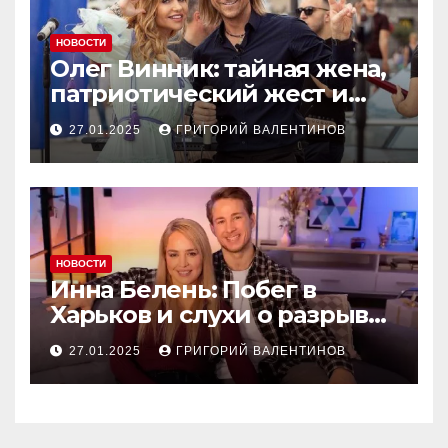
НОВОСТИ
Олег Винник: тайная жена,
патриотический жест и
новый концерт в Чехии
27.01.2025
ГРИГОРИЙ ВАЛЕНТИНОВ
НОВОСТИ
Инна Белень: Побег в
Харьков и слухи о разрыве
с Александром Терёном
27.01.2025
ГРИГОРИЙ ВАЛЕНТИНОВ