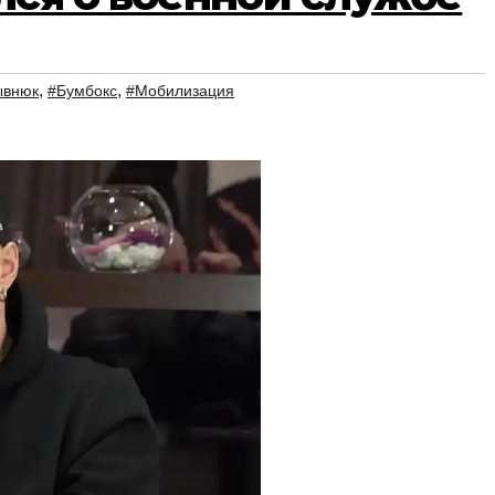
,
,
ывнюк
#Бумбокс
#Мобилизация