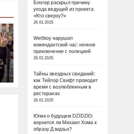
Блогер раскрыл причину
ухода ведущей из проекта
«Кто сверху?»
26.01.2025
Wellboy нарушил
комендантский час: ночное
приключение с полицией
26.01.2025
й
ИЙ
и
Тайны звездных свиданий:
как Тейлор Свифт проводит
время с возлюбленным в
ресторанах
26.01.2025
Юлик о будущем DZIDZIO:
вернется ли Михаил Хома к
образу Дзидзьо?