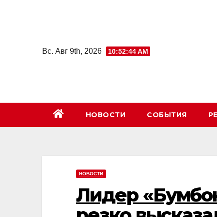
Перейти
к
содержимому
Вс. Авг 9th, 2026
10:52:45 AM
НОВОСТИ
СОБЫТИЯ
Р
НОВОСТИ
Лидер «Бумбо
резко высказа