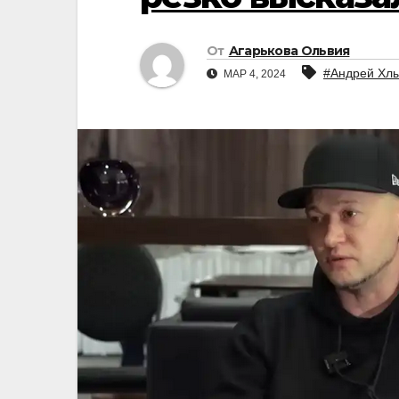
От
Агарькова Ольвия
#Андрей Хл
МАР 4, 2024