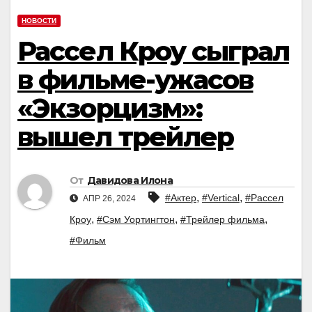
НОВОСТИ
Рассел Кроу сыграл
в фильме-ужасов
«Экзорцизм»:
вышел трейлер
От
Давидова Илона
,
,
#Актер
#Vertical
#Рассел
АПР 26, 2024
,
,
,
Кроу
#Сэм Уортингтон
#Трейлер фильма
#Фильм