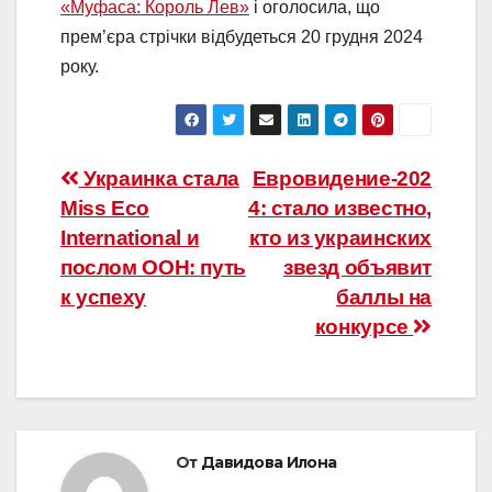
«Муфаса: Король Лев»
і оголосила, що
прем’єра стрічки відбудеться 20 грудня 2024
року.
Навигация
Украинка стала
Евровидение-202
Miss Eco
4: стало известно,
по
International и
кто из украинских
записям
послом ООН: путь
звезд объявит
к успеху
баллы на
конкурсе
От
Давидова Илона