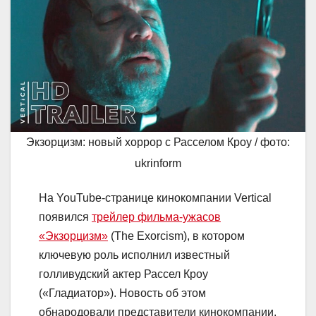
Экзорцизм: новый хоррор с Расселом Кроу / фото:
ukrinform
На YouTube-странице кинокомпании Vertical
появился
трейлер фильма-ужасов
«Экзорцизм»
(The Exorcism), в котором
ключевую роль исполнил известный
голливудский актер Рассел Кроу
(«Гладиатор»). Новость об этом
обнародовали представители кинокомпании.