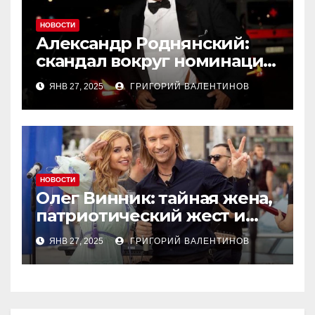
НОВОСТИ
Александр Роднянский:
скандал вокруг номинации
российского актера на
ЯНВ 27, 2025
ГРИГОРИЙ ВАЛЕНТИНОВ
Оскар
НОВОСТИ
Олег Винник: тайная жена,
патриотический жест и
новый концерт в Чехии
ЯНВ 27, 2025
ГРИГОРИЙ ВАЛЕНТИНОВ