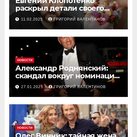
Евгений Клопотенко
раскрыл детали своего
романа с Екатериной
11.02.2025
ГРИГОРИЙ ВАЛЕНТИНОВ
Песковой
НОВОСТИ
Александр Роднянский:
скандал вокруг номинации
российского актера на
27.01.2025
ГРИГОРИЙ ВАЛЕНТИНОВ
Оскар
НОВОСТИ
Олег Винник: тайная жена,