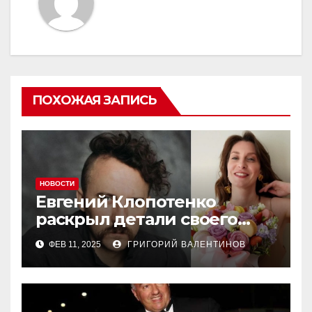
ПОХОЖАЯ ЗАПИСЬ
НОВОСТИ
Евгений Клопотенко
раскрыл детали своего
романа с Екатериной
ФЕВ 11, 2025
ГРИГОРИЙ ВАЛЕНТИНОВ
Песковой