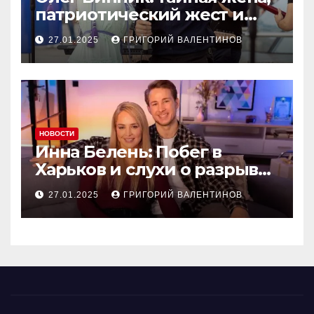
патриотический жест и
новый концерт в Чехии
27.01.2025
ГРИГОРИЙ ВАЛЕНТИНОВ
НОВОСТИ
Инна Белень: Побег в
Харьков и слухи о разрыве
с Александром Терёном
27.01.2025
ГРИГОРИЙ ВАЛЕНТИНОВ