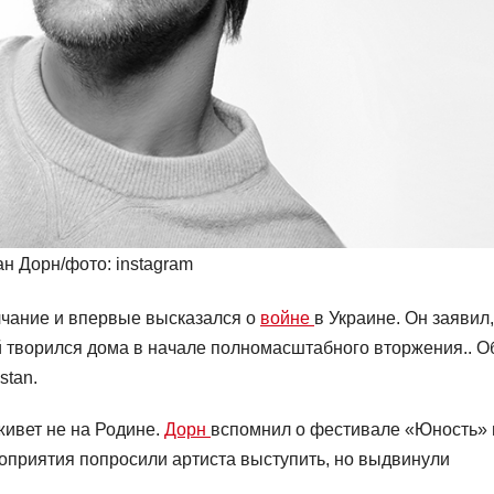
н Дорн/фото: instagram
чание и впервые высказался о
войне
в Украине. Он заявил,
ый творился дома в начале полномасштабного вторжения.. О
stan.
живет не на Родине.
Дорн
вспомнил о фестивале «Юность» 
роприятия попросили артиста выступить, но выдвинули