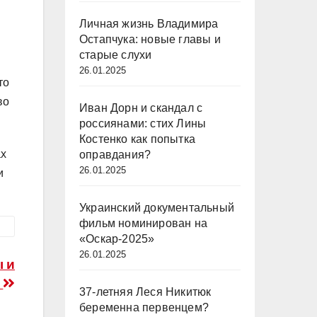
Личная жизнь Владимира
Остапчука: новые главы и
старые слухи
26.01.2025
то
во
Иван Дорн и скандал с
россиянами: стих Лины
Костенко как попытка
ах
оправдания?
26.01.2025
и
Украинский документальный
фильм номинирован на
«Оскар-2025»
26.01.2025
ы и
и
37-летняя Леся Никитюк
беременна первенцем?