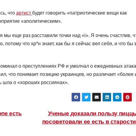
сь, что
артист
будет говорить «патриотические вещи как
роприятие «аполитическим».
ля мы еще раз расставили точки над «i». Я очень счастлив, ч
 потому что хр*н знает, как бы я сейчас вел себя, и что бы 
поминал о преступлениях РФ и умолчал о ежедневных атак
ил, что понимает позицию украинцев, но различает «более 
ь шла о «хороших россиянах».
опе есть
Ученые доказали пользу пицц
посоветовали ее есть в старост