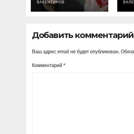
Екатериной
ВАЛЕНТИНОВ
ро
ВАЛ
Песковой
ак
Добавить комментарий
Ваш адрес email не будет опубликован.
Обяз
Комментарий
*