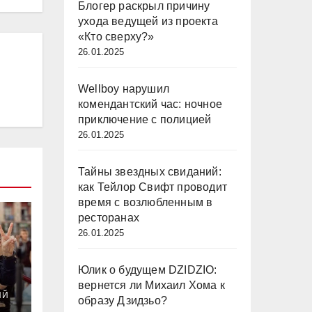
Блогер раскрыл причину
ухода ведущей из проекта
«Кто сверху?»
26.01.2025
Wellboy нарушил
комендантский час: ночное
приключение с полицией
26.01.2025
Тайны звездных свиданий:
как Тейлор Свифт проводит
время с возлюбленным в
ресторанах
26.01.2025
Юлик о будущем DZIDZIO:
й
вернется ли Михаил Хома к
ИЙ
образу Дзидзьо?