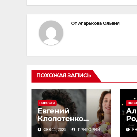
записям
От
Агарькова Ольвия
ПОХОЖАЯ ЗАПИСЬ
НОВОСТИ
НОВО
Евгений
Ал
Клопотенко
Ро
раскрыл детали
ск
ФЕВ 11, 2025
ГРИГОРИЙ
ЯН
своего романа с
но