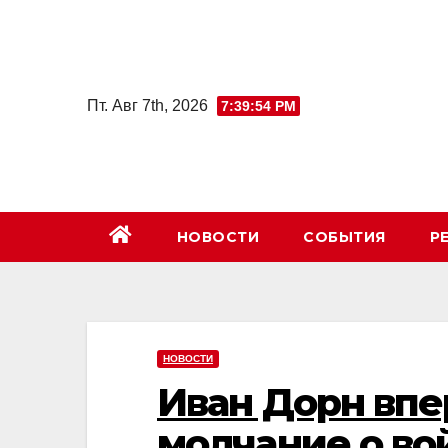
Перейти
к
содержимому
Пт. Авг 7th, 2026
7:39:55 PM
НОВОСТИ
СОБЫТИЯ
Р
НОВОСТИ
Иван Дорн впе
молчание о вой