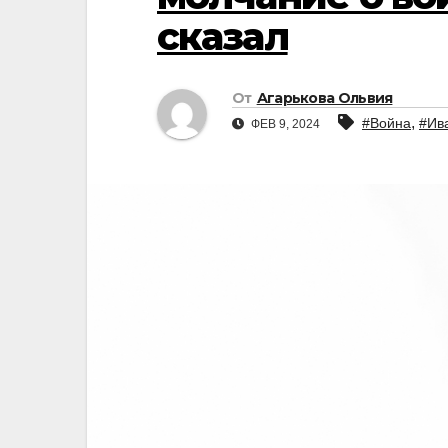
сказал
От
Агарькова Ольвия
,
#Война
#Ив
ФЕВ 9, 2024