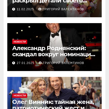
раскрыл детали своего
романа с Екатериной
11.02.2025
ГРИГОРИЙ ВАЛЕНТИНОВ
Песковой
НОВОСТИ
Александр Роднянский:
скандал вокруг номинации
российского актера на
27.01.2025
ГРИГОРИЙ ВАЛЕНТИНОВ
Оскар
НОВОСТИ
Олег Винник: тайная жена,
патриотический жест и