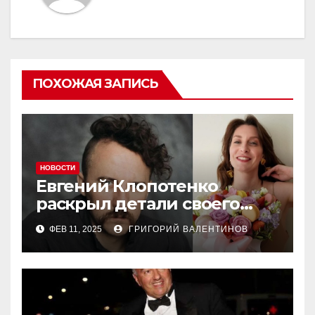
ПОХОЖАЯ ЗАПИСЬ
НОВОСТИ
Евгений Клопотенко
раскрыл детали своего
романа с Екатериной
ФЕВ 11, 2025
ГРИГОРИЙ ВАЛЕНТИНОВ
Песковой