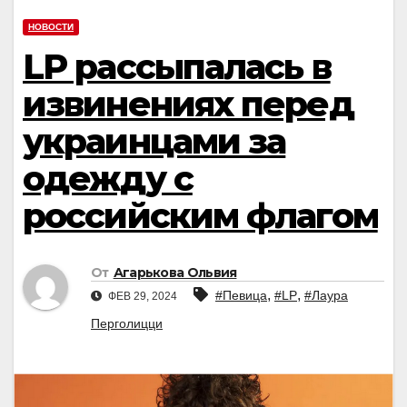
НОВОСТИ
LP рассыпалась в
извинениях перед
украинцами за
одежду с
российским флагом
От
Агарькова Ольвия
,
,
#Певица
#LP
#Лаура
ФЕВ 29, 2024
Перголицци